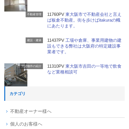
11760PV
東大阪市で不動産会社と言え
不動産管理
ば板倉不動産。街を歩けばitakuraの幟
にあたります。
11437PV
工場や倉庫、事業用建物の建
建設・建築
設もできる弊社は大阪府の特定建設事
業者です。
11310PV
東大阪市吉田の一等地で飲食
賃貸物件の紹介
など業種相談可
カテゴリ
不動産オーナー様へ
個人のお客様へ