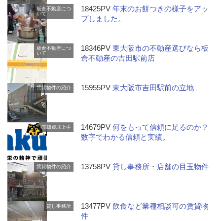
18425PV
年末のお餅つきの様子をアッ
板倉不動産につ
いて
プしました。
18346PV
東大阪市の不動産選びなら板
板倉不動産につ
いて
倉不動産の吉田駅前店
15955PV
東大阪市吉田駅前の立地
賃貸物件の紹介
14679PV
何をもって信頼に足るのか？
売却買取上手
数字でわかる信頼と実績。
13758PV
貸し事務所・店舗の目玉物件
賃貸物件の紹介
13477PV
飲食など業種相談可の賃貸物
貸し事務所
件