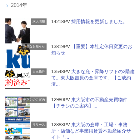
2014
年
14218PV
採用情報を更新しました。
求人情報
13819PV
【重要】本社定休日変更のお
重要なお知らせ
知らせ
13548PV
大きな庇・昇降リフトの2階建
目玉物件
て。東大阪吉原の倉庫です。【ご成約
済...
12980PV
東大阪市の不動産売買物件
チラシのご案内
【チラシのご案内】...
12883PV
東大阪の倉庫・工場・事務
リリース
所・店舗など事業用賃貸不動産紹介サ
イト「...